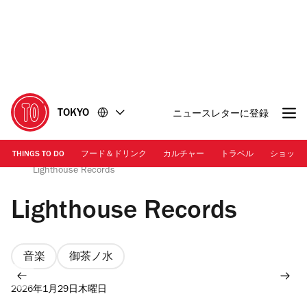
コ
フ
ン
ッ
テ
タ
ン
ー
ツ
に
に
移
移
動
TOKYO
ニュースレターに登録
動
THINGS TO DO
フード＆ドリンク
カルチャー
トラベル
ショッピ
Photo: Keisuke Tanigawa | Lighthouse Records |
Lighthouse Records
Lighthouse Records
音楽
御茶ノ水
2026年1月29日木曜日