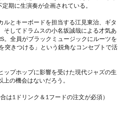
不定期に生演奏が企画されている。
カルとキーボードを担当する江見東治、ギタ
、そしてドラムスの小名坂誠哉による才気あ
AYERS。全員がブラックミュージックにルーツを
』を突きつける」という鋭角なコンセプトで活
ヒップホップに影響を受けた現代ジャズの生
れ以上の機会はないだろう。
場合は1ドリンク＆1フードの注文が必須）