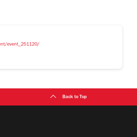
vent/event_251120/
Back to Top