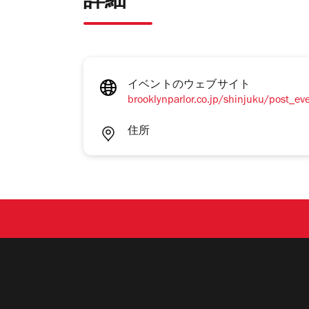
詳細
イベントのウェブサイト
brooklynparlor.co.jp/shinjuku/post_e
住所