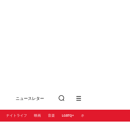
ニュースレター
検
に登録
索
ナイトライフ
映画
音楽
LGBTQ+
ホテル
レストラン＆カフェ