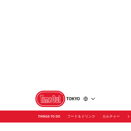
コ
フ
ン
ッ
テ
タ
ン
ー
ツ
に
に
移
移
動
動
TOKYO
THINGS TO DO
フード＆ドリンク
カルチャー
ト