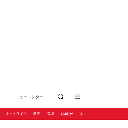
ニュースレター
検
に登録
索
ナイトライフ
映画
音楽
LGBTQ+
ホテル
レストラン＆カフェ