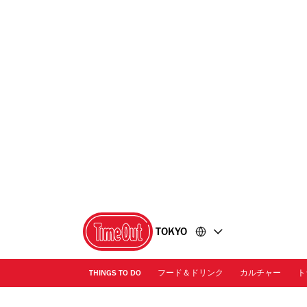
コ
フ
ン
ッ
テ
タ
ン
ー
ツ
に
に
移
移
動
動
TOKYO
THINGS TO DO
フード＆ドリンク
カルチャー
ト