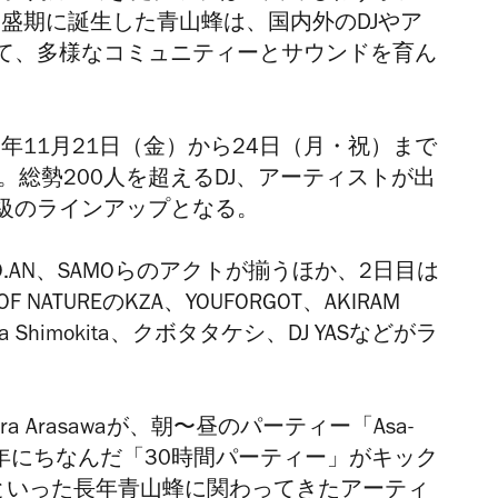
隆盛期に誕生した青山蜂は、国内外のDJやア
て、多様なコミュニティーとサウンドを育ん
5年
11月21日
（金）
から24日
（月・祝）
まで
。総勢200人を超えるDJ、アーティストが出
級のラインアップとなる。
uやYO.AN、SAMOらのアクトが揃うほか、2日目は
ATUREのKZA、YOUFORGOT、AKIRAM
 Shimokita、クボタタケシ、DJ YASなどがラ
、Akira Arasawaが、朝〜昼のパーティー「Asa-
0周年にちなんだ「30時間パーティー」がキック
 CATSといった長年青山蜂に関わってきたアーティ