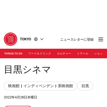
コ
フ
ン
ッ
テ
タ
ン
ー
ツ
に
に
移
移
動
TOKYO
ニュースレターに登録
動
THINGS TO DO
フード＆ドリンク
カルチャー
トラベル
ショッピ
Photo: Time Out Tokyo
目黒シネマ
映画館 | インディペンデント系映画館
目黒
2022年4月28日木曜日