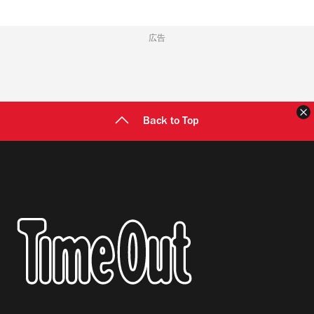
広告
Back to Top