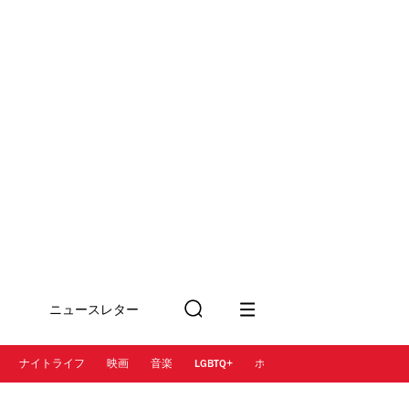
ニュースレター
検
に登録
索
ナイトライフ
映画
音楽
LGBTQ+
ホテル
レストラン＆カフェ