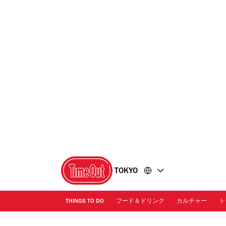
コ
フ
ン
ッ
テ
タ
ン
ー
ツ
に
に
移
移
動
動
TOKYO
THINGS TO DO
フード＆ドリンク
カルチャー
ト