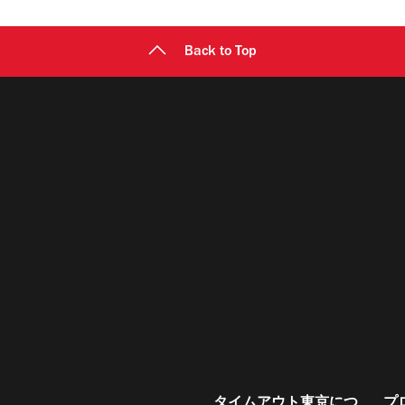
Back to Top
タイムアウト東京につ
プ