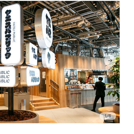
/6
Ph