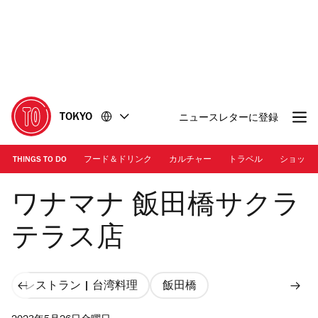
コ
フ
ン
ッ
テ
タ
ン
ー
ツ
に
に
移
移
動
TOKYO
ニュースレターに登録
動
THINGS TO DO
フード＆ドリンク
カルチャー
トラベル
ショッピ
Photo: Kisa Toyoshima
ワナマナ 飯田橋サクラ
テラス店
レストラン | 台湾料理
飯田橋