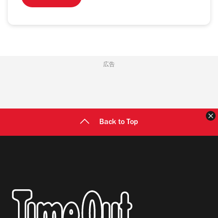
広告
Back to Top