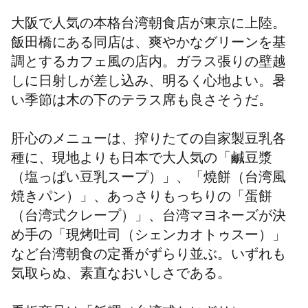
大阪で人気の本格台湾朝食店が東京に上陸。
飯田橋にある同店は、爽やかなグリーンを基
調とするカフェ風の店内。ガラス張りの壁越
しに日射しが差し込み、明るく心地よい。暑
い季節は木の下のテラス席も良さそうだ。
肝心のメニューは、搾りたての自家製豆乳各
種に、現地よりも日本で大人気の「鹹豆漿
（塩っぱい豆乳スープ）」、「燒餅（台湾風
焼きパン）」、あっさりもっちりの「蛋餅
（台湾式クレープ）」、台湾マヨネーズが決
め手の「現烤吐司（シェンカオトゥスー）」
など台湾朝食の定番がずらり並ぶ。いずれも
気取らぬ、素直なおいしさである。