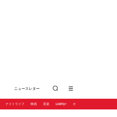
ニュースレター
検
に登録
索
ナイトライフ
映画
音楽
LGBTQ+
ホテル
レストラン＆カフェ