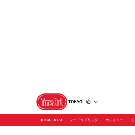
コ
フ
ン
ッ
テ
タ
ン
ー
ツ
に
に
移
移
動
動
TOKYO
THINGS TO DO
フード＆ドリンク
カルチャー
ト