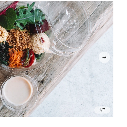
/7
ク
画