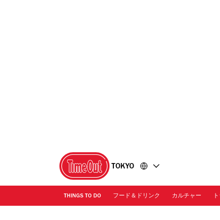
コ
フ
ン
ッ
テ
タ
ン
ー
ツ
に
に
移
移
動
動
TOKYO
THINGS TO DO
フード＆ドリンク
カルチャー
ト