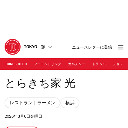
コ
フ
ン
ッ
テ
タ
ン
ー
ツ
に
に
移
移
動
TOKYO
ニュースレターに登録
動
THINGS TO DO
フード＆ドリンク
カルチャー
トラベル
ショッピ
Photo: メンチャック | 「ラーメン」
とらきち家 光
レストラン | ラーメン
横浜
2026年3月6日金曜日