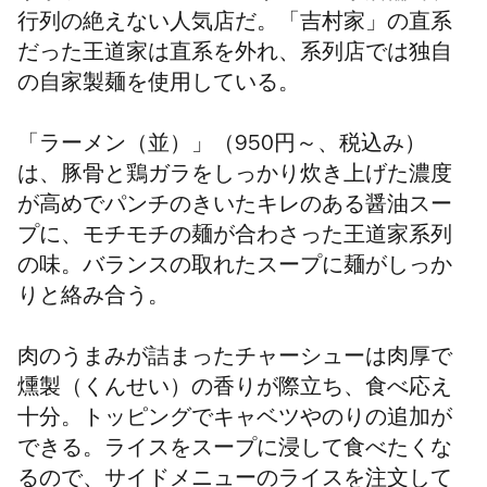
行列の絶えない人気店だ。「吉村家」の直系
だった王道家は直系を外れ、系列店では独自
の自家製麺を使用している。
「ラーメン（並）」（950円～、税込み）
は、豚骨と鶏ガラをしっかり炊き上げた濃度
が高めでパンチのきいたキレのある醤油スー
プに、モチモチの麺が合わさった王道家系列
の味。バランスの取れたスープに麺がしっか
りと絡み合う。
肉のうまみが詰まったチャーシューは肉厚で
燻製（くんせい）の香りが際立ち、食べ応え
十分。トッピングでキャベツやのりの追加が
できる。ライスをスープに浸して食べたくな
るので、サイドメニューのライスを注文して