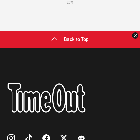
広告
Back to Top