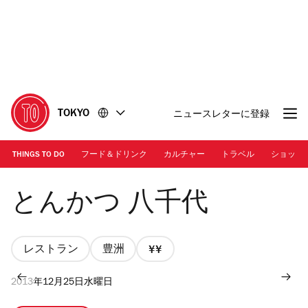
コ
フ
ン
ッ
テ
タ
ン
ー
ツ
に
に
移
移
動
TOKYO
ニュースレターに登録
動
THINGS TO DO
フード＆ドリンク
カルチャー
トラベル
ショッピ
とんかつ 八千代
レストラン
豊洲
価
格
2013年12月25日水曜日
2/4