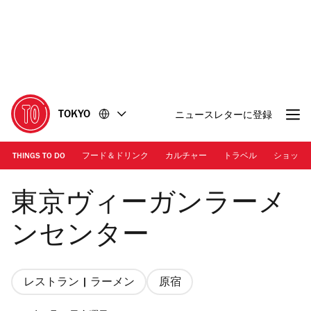
コ
フ
ン
ッ
テ
タ
ン
ー
ツ
に
に
移
移
動
TOKYO
ニュースレターに登録
動
THINGS TO DO
フード＆ドリンク
カルチャー
トラベル
ショッピ
Photo: メンチャック | 「MISO RAMEN（京都白味噌）」
東京ヴィーガンラーメ
ンセンター
レストラン | ラーメン
原宿