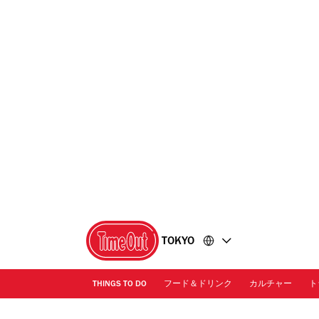
コ
フ
ン
ッ
テ
タ
ン
ー
ツ
に
に
移
移
動
動
TOKYO
THINGS TO DO
フード＆ドリンク
カルチャー
ト