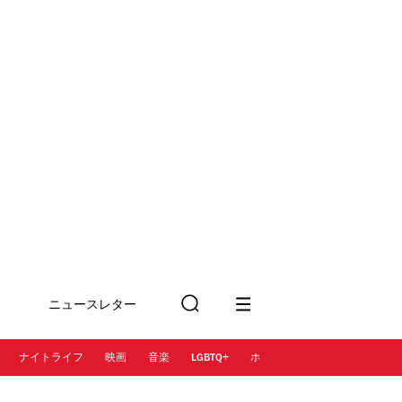
ニュースレター
検
に登録
索
ナイトライフ
映画
音楽
LGBTQ+
ホテル
レストラン＆カフェ