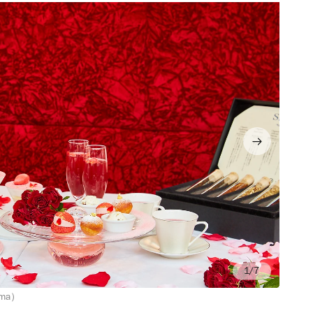
/7
ima）
Ph