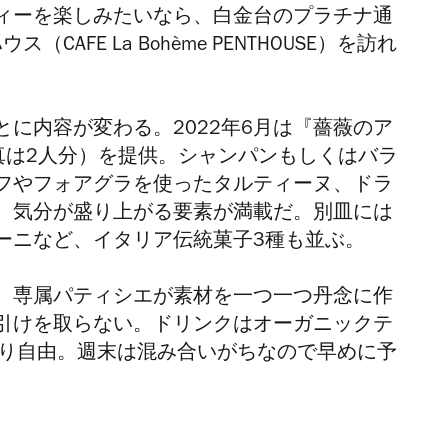
ィーを楽しみたいなら、白金台のプラチナ通
AFE La Bohème PENTHOUSE
）を訪れ
とに内容が変わる。
2022年6月
は『薔薇のア
真は
2
人分）を提供。シャンパンもしくはバラ
フやフォアグラを使ったタルティーヌ、ドラ
、気分が盛り上がる要素が満載だ。
別皿には
ーニなど、イタリア伝統菓子
3
種も並ぶ。
、専属パティシエが素材を一つ一つ丹念に作
引けを取らない。ドリンクはオーガニックテ
り自由。週末は混み合いがちなので早めに予