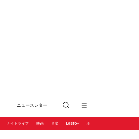
ニュースレター
検
に登録
索
ナイトライフ
映画
音楽
LGBTQ+
ホテル
レストラン＆カフェ