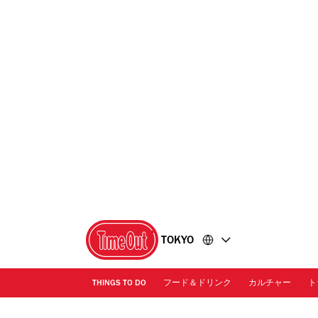
コ
フ
ン
ッ
テ
タ
ン
ー
ツ
に
に
移
移
動
動
TOKYO
THINGS TO DO
フード＆ドリンク
カルチャー
ト