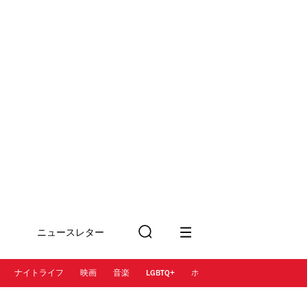
ニュースレター
検
に登録
索
ナイトライフ
映画
音楽
LGBTQ+
ホテル
レストラン＆カフェ