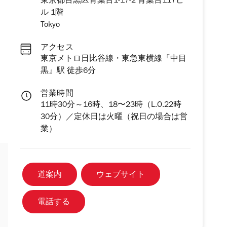
東京都目黒区青葉台1-17-2 青葉台117ビ
ル 1階
Tokyo
アクセス
東京メトロ日比谷線・東急東横線『中目
黒』駅 徒歩6分
営業時間
11時30分～16時、18〜23時（L.O.22時
30分）／定休日は火曜（祝日の場合は営
業）
道案内
ウェブサイト
電話する