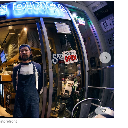
/2
storefront
Ph