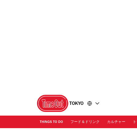
コ
フ
ン
ッ
テ
タ
ン
ー
ツ
に
に
移
移
動
動
TOKYO
THINGS TO DO
フード＆ドリンク
カルチャー
ト