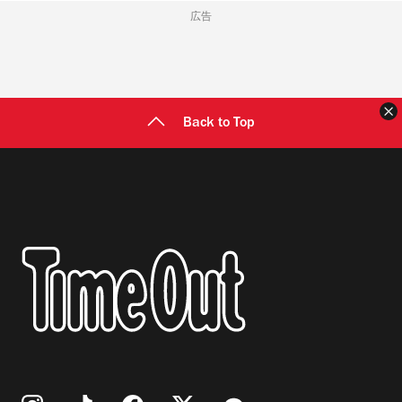
広告
Back to Top