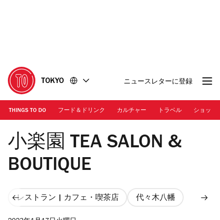
コ
フ
ン
ッ
テ
タ
ン
ー
ツ
に
に
移
移
動
TOKYO
ニュースレターに登録
動
THINGS TO DO
フード＆ドリンク
カルチャー
トラベル
ショッピ
Photo: Kisa Toyoshima | 「富士山 （春）」
小楽園 TEA SALON &
BOUTIQUE
レストラン | カフェ・喫茶店
代々木八幡