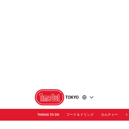
コ
フ
ン
ッ
テ
タ
ン
ー
ツ
に
に
移
移
動
動
TOKYO
THINGS TO DO
フード＆ドリンク
カルチャー
ト