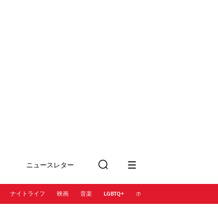
ニュースレター
検
に登録
索
ナイトライフ
映画
音楽
LGBTQ+
ホテル
レストラン＆カフェ