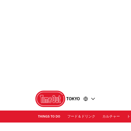
コ
フ
ン
ッ
テ
タ
ン
ー
ツ
に
に
移
移
動
動
TOKYO
THINGS TO DO
フード＆ドリンク
カルチャー
ト