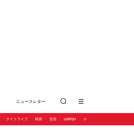
ニュースレター
検
に登録
索
ナイトライフ
映画
音楽
LGBTQ+
ホテル
レストラン＆カフェ