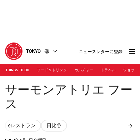
コ
フ
ン
ッ
テ
タ
ン
ー
ツ
に
に
移
移
動
TOKYO
ニュースレターに登録
動
THINGS TO DO
フード＆ドリンク
カルチャー
トラベル
ショッピ
画像提供：サーモンアトリエ フース
サーモンアトリエ フー
ス
レストラン
日比谷