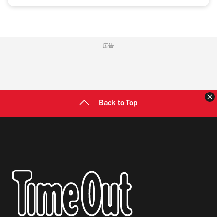
広告
Back to Top