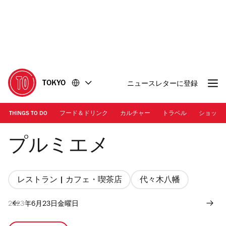
コ
フ
ン
ッ
テ
タ
ン
ー
ツ
に
に
移
移
動
TOKYO
ニュースレターに登録
動
THINGS TO DO
フード＆ドリンク
カルチャー
トラベル
ショッピ
Photo: Kisa Toyoshima
プルミエメ
レストラン | カフェ・喫茶店
代々木八幡
2023年6月23日金曜日