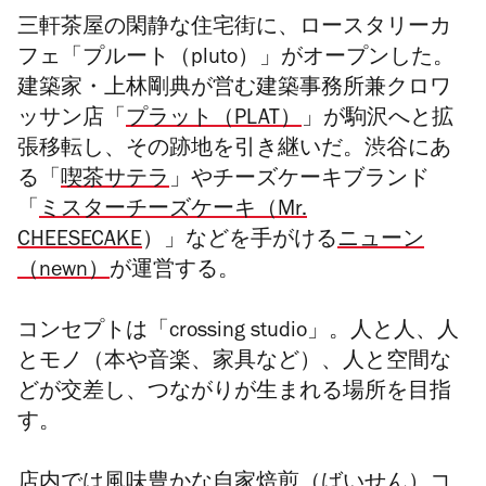
三軒茶屋の閑静な住宅街に、ロースタリーカ
フェ「プルート（pluto）」がオープンした。
建築家・上林剛典が営む建築事務所兼クロワ
ッサン店「
プラット（PLAT）
」が駒沢へと拡
張移転し、その跡地を引き継いだ。渋谷にあ
る「
喫茶サテラ
」やチーズケーキブランド
「
ミスターチーズケーキ（Mr.
CHEESECAKE
）」などを手がける
ニューン
（newn）
が運営する。
コンセプトは「crossing studio」。人と人、人
とモノ（本や音楽、家具など）、人と空間な
どが交差し、つながりが生まれる場所を目指
す。
店内では風味豊かな自家焙煎（ばいせん）コ