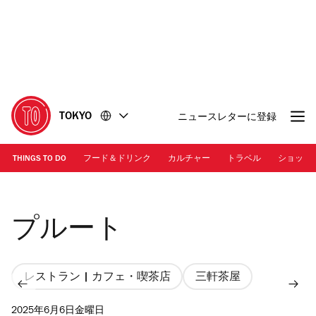
コ
フ
ン
ッ
テ
タ
ン
ー
ツ
に
に
移
移
動
TOKYO
ニュースレターに登録
動
THINGS TO DO
フード＆ドリンク
カルチャー
トラベル
ショッピ
Photo: Kisa Toyoshima | 店内
プルート
レストラン | カフェ・喫茶店
三軒茶屋
2025年6月6日金曜日