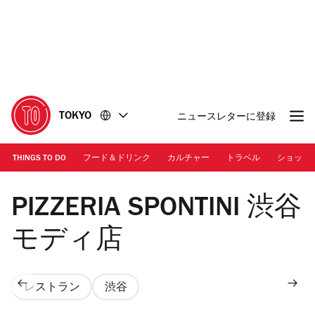
コ
フ
ン
ッ
テ
タ
ン
ー
ツ
に
に
移
移
動
TOKYO
ニュースレターに登録
動
THINGS TO DO
フード＆ドリンク
カルチャー
トラベル
ショッピ
PIZZERIA SPONTINI 渋谷
モディ店
レストラン
渋谷