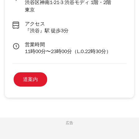
渋谷区神南1-21-3 渋谷モディ 1階・2階
東京
アクセス
『渋谷』駅 徒歩3分
営業時間
11時00分〜23時00分（L.O.22時30分）
道案内
広告