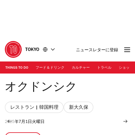
コ
フ
ン
ッ
テ
タ
ン
ー
ツ
に
に
移
移
動
TOKYO
ニュースレターに登録
動
THINGS TO DO
フード＆ドリンク
カルチャー
トラベル
ショッピ
Photo: Tomomi Nakamura
オクドンシク
レストラン | 韓国料理
新大久保
2025年7月1日火曜日