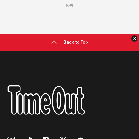
広告
Back to Top