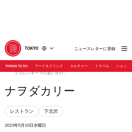
コ
フ
ン
ッ
テ
タ
ン
ー
ツ
に
に
移
移
動
TOKYO
ニュースレターに登録
動
THINGS TO DO
フード＆ドリンク
カルチャー
トラベル
ショッピ
Photo: Soreto Takagi | 「黄金出汁の鯖カリーとバビルン
ブゴレンキーマのあいがけ」
ナヲダカリー
レストラン
下北沢
2023年5月10日水曜日