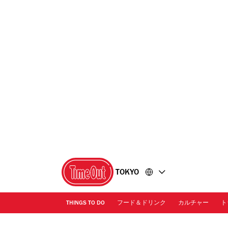
コ
フ
ン
ッ
テ
タ
ン
ー
ツ
に
に
移
移
動
動
TOKYO
THINGS TO DO
フード＆ドリンク
カルチャー
ト