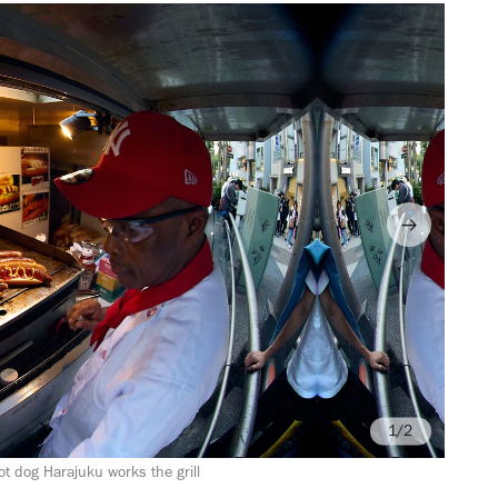
/2
t dog Harajuku works the grill
Ph