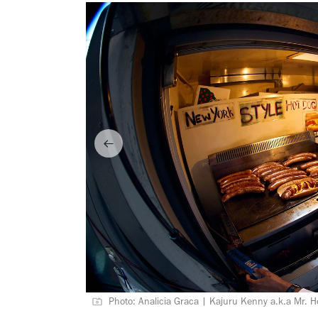
Photo: Analicia Graca | Kajuru Kenny a.k.a Mr. Ho