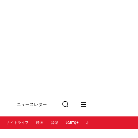
ニュースレター
検
に登録
索
ナイトライフ
映画
音楽
LGBTQ+
ホテル
レストラン＆カフェ