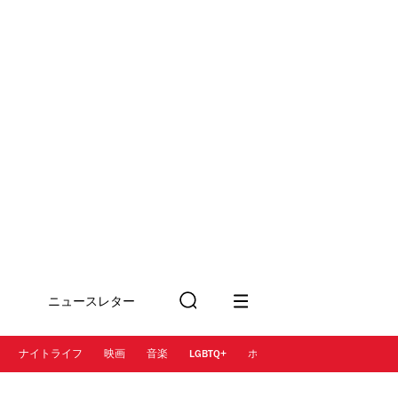
ニュースレター
検
に登録
索
ナイトライフ
映画
音楽
LGBTQ+
ホテル
レストラン＆カフェ