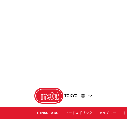
コ
フ
ン
ッ
テ
タ
ン
ー
ツ
に
に
移
移
動
動
TOKYO
THINGS TO DO
フード＆ドリンク
カルチャー
ト