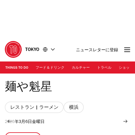
コ
フ
ン
ッ
テ
タ
ン
ー
ツ
に
に
移
移
動
TOKYO
ニュースレターに登録
動
THINGS TO DO
フード＆ドリンク
カルチャー
トラベル
ショッピ
Photo: メンチャック | 「塩」
麺や魁星
レストラン | ラーメン
横浜
2026年3月6日金曜日