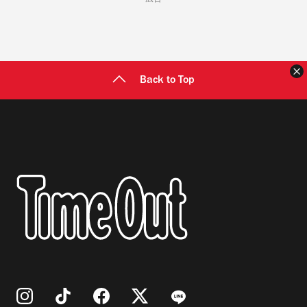
広告
Back to Top