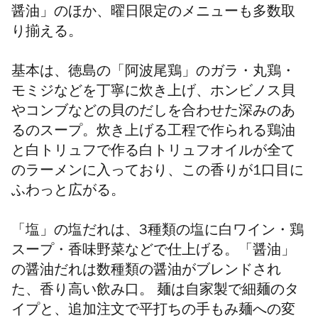
醤油」のほか、曜日限定のメニューも多数取
り揃える。
基本は、徳島の「阿波尾鶏」のガラ・丸鶏・
モミジなどを丁寧に炊き上げ、ホンビノス貝
やコンブなどの貝のだし
を合わせた深みのあ
るのスープ
。炊き上げる工程で作られる鶏油
と白トリュフで作る白トリュフオイルが全て
のラーメンに入っており、この香りが1口目に
ふわっと広がる。
「塩」の塩だれは、3種類の塩に白ワイン・鶏
スープ・香味野菜などで仕上げる。「醤油」
の醤油だれは数種類の醤油がブレンドされ
た、香り高い飲み口。 麺は自家製で細麺のタ
イプと、追加注文で平打ちの手もみ麺への変