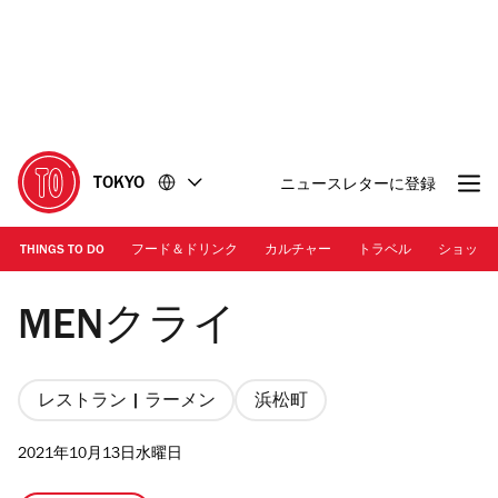
コ
フ
ン
ッ
テ
タ
ン
ー
ツ
に
に
移
移
動
TOKYO
ニュースレターに登録
動
THINGS TO DO
フード＆ドリンク
カルチャー
トラベル
ショッピ
Photo: MENクライ
MENクライ
レストラン | ラーメン
浜松町
2021年10月13日水曜日