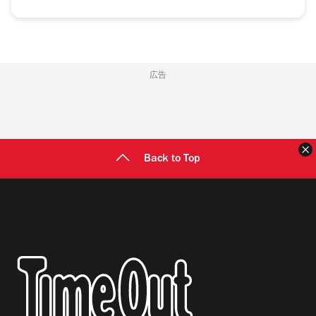
広告
Back to Top