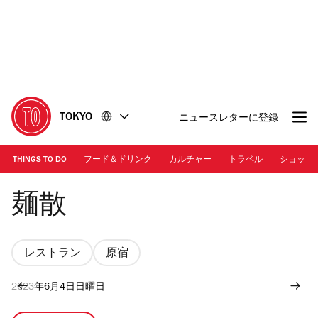
コ
フ
ン
ッ
テ
タ
ン
ー
ツ
に
に
移
移
動
TOKYO
ニュースレターに登録
動
THINGS TO DO
フード＆ドリンク
カルチャー
トラベル
ショッピ
Photo: Kisa Toyoshima
麺散
レストラン
原宿
2023年6月4日日曜日