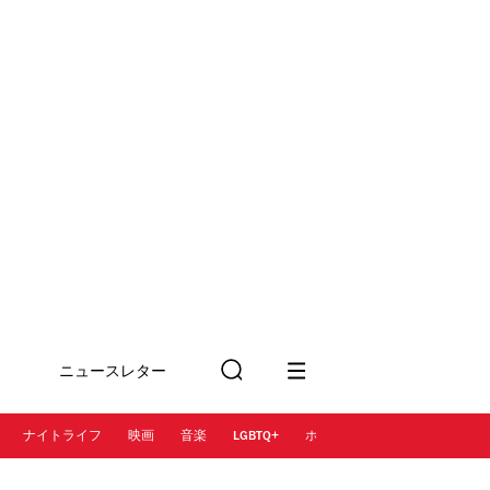
ニュースレター
検
に登録
索
ナイトライフ
映画
音楽
LGBTQ+
ホテル
レストラン＆カフェ