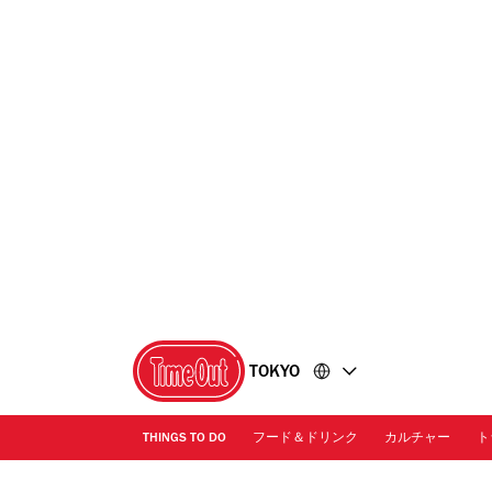
コ
フ
ン
ッ
テ
タ
ン
ー
ツ
に
に
移
移
動
動
TOKYO
THINGS TO DO
フード＆ドリンク
カルチャー
ト