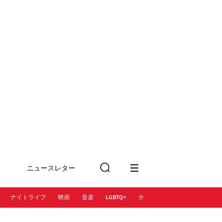
ニュースレター
検
に登録
索
ナイトライフ
映画
音楽
LGBTQ+
ホテル
レストラン＆カフェ