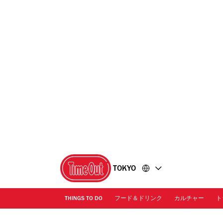
コ
フ
ン
ッ
テ
タ
ン
ー
ツ
に
に
移
移
動
動
TOKYO
THINGS TO DO
フード＆ドリンク
カルチャー
ト