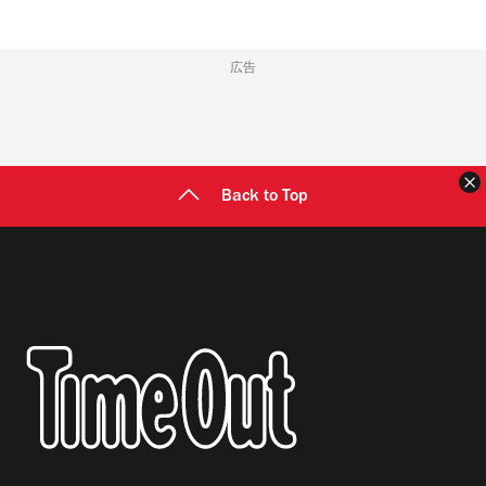
広告
Back to Top