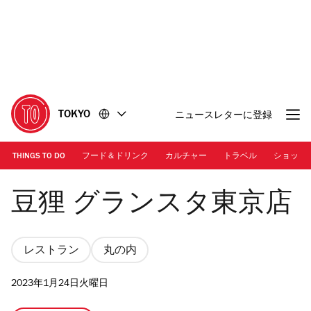
コ
フ
ン
ッ
テ
タ
ン
ー
ツ
に
に
移
移
動
TOKYO
ニュースレターに登録
動
THINGS TO DO
フード＆ドリンク
カルチャー
トラベル
ショッピ
まめだ
豆狸 グランスタ東京店
レストラン
丸の内
2023年1月24日火曜日