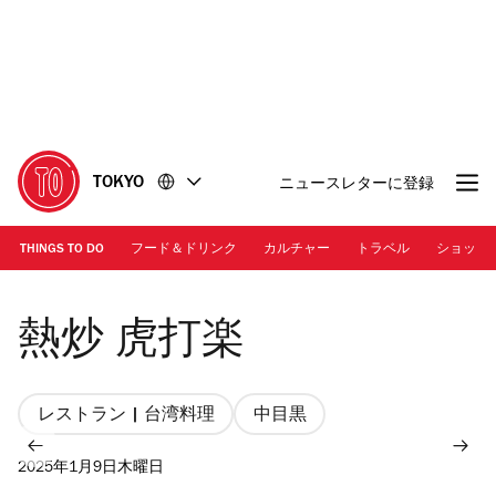
コ
フ
ン
ッ
テ
タ
ン
ー
ツ
に
に
移
移
動
TOKYO
ニュースレターに登録
動
THINGS TO DO
フード＆ドリンク
カルチャー
トラベル
ショッピ
画像提供：熱炒 虎打楽
熱炒 虎打楽
レストラン | 台湾料理
中目黒
2025年1月9日木曜日