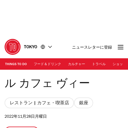
コ
フ
ン
ッ
テ
タ
ン
ー
ツ
に
に
移
移
動
TOKYO
ニュースレターに登録
動
THINGS TO DO
フード＆ドリンク
カルチャー
トラベル
ショッピ
Photo: Louis Vuitton
ル カフェ ヴィー
レストラン | カフェ・喫茶店
銀座
2022年11月28日月曜日