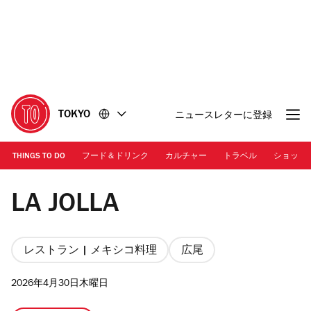
コ
フ
ン
ッ
テ
タ
ン
ー
ツ
に
に
移
移
動
TOKYO
ニュースレターに登録
動
THINGS TO DO
フード＆ドリンク
カルチャー
トラベル
ショッピ
Photo: Time Out Tokyo | Huevos rancheros from La Jolla
LA JOLLA
レストラン | メキシコ料理
広尾
2026年4月30日木曜日