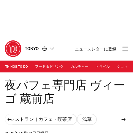
コ
フ
ン
ッ
テ
タ
ン
ー
ツ
に
に
移
移
動
TOKYO
ニュースレターに登録
動
THINGS TO DO
フード＆ドリンク
カルチャー
トラベル
ショッピ
Photo: Kisa Toyoshima
夜パフェ専門店 ヴィー
ゴ 蔵前店
レストラン | カフェ・喫茶店
浅草