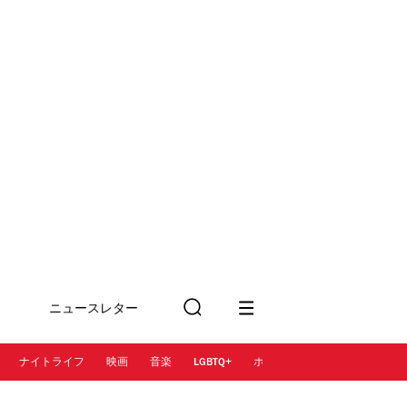
ニュースレター
検
に登録
索
ナイトライフ
映画
音楽
LGBTQ+
ホテル
レストラン＆カフェ