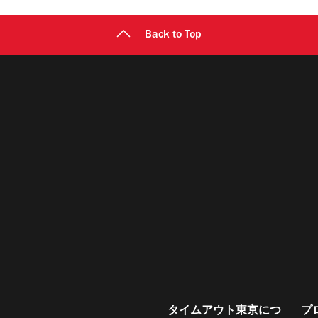
Back to Top
タイムアウト東京につ
プ