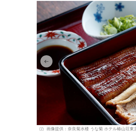
画像提供：奈良菊水楼 うな菊 ホテル椿山荘東