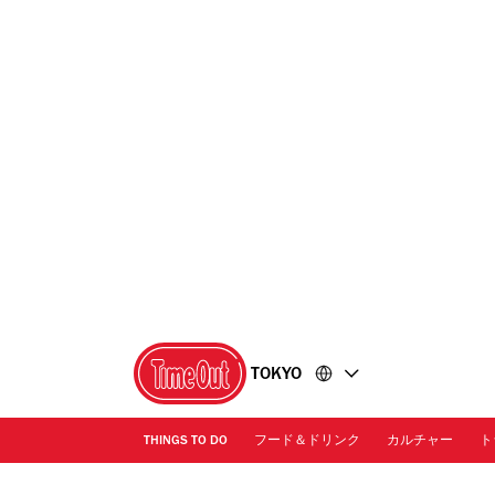
コ
フ
ン
ッ
テ
タ
ン
ー
ツ
に
に
移
移
動
動
TOKYO
THINGS TO DO
フード＆ドリンク
カルチャー
ト