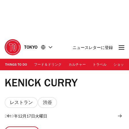
コ
フ
ン
ッ
テ
タ
ン
ー
ツ
に
に
移
移
動
TOKYO
ニュースレターに登録
動
THINGS TO DO
フード＆ドリンク
カルチャー
トラベル
ショッピ
Kenick Curry
KENICK CURRY
レストラン
渋谷
2019年12月17日火曜日