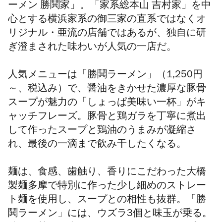
ーメン 勝鬨家」。「家系総本山 吉村家」を中
心とする横浜家系の御三家の直系ではなくオ
リジナル・亜流の店舗ではあるが、独自に研
ぎ澄まされた味わいが人気の一店だ。
人気メニューは「勝鬨ラーメン」（1,250円
～、税込み）で、醤油をきかせた濃厚な豚骨
スープが魅力の「しょっぱ美味い一杯」がキ
ャッチフレーズ。豚骨と鶏ガラを丁寧に煮出
して作ったスープと鶏油のうまみが凝縮さ
れ、最後の一滴まで飲み干したくなる。
麺は、食感、歯触り、香りにこだわった大橋
製麺多摩で特別に作った少し細めのストレー
ト麺を使用し、スープとの相性も抜群。「勝
鬨ラーメン」には、ウズラ3個と味玉が乗る。