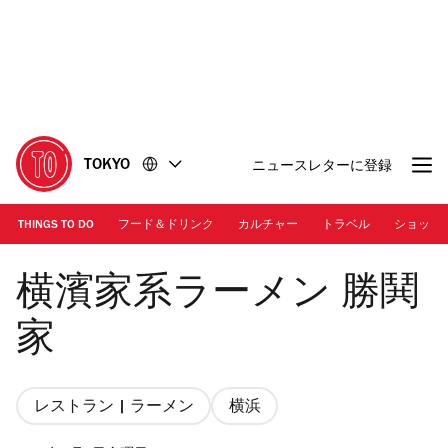
コ
フ
ン
ッ
テ
タ
ン
ー
ツ
に
に
移
移
動
TOKYO
ニュースレターに登録
動
THINGS TO DO
フード＆ドリンク
カルチャー
トラベル
ショッピ
Photo: メンチャック | 「勝鬨ラーメン」
横濱家系ラーメン 勝鬨
家
レストラン | ラーメン
横浜