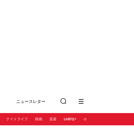
ニュースレター
検
に登録
索
ナイトライフ
映画
音楽
LGBTQ+
ホテル
レストラン＆カフェ