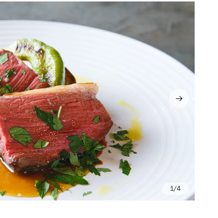
/4
Ph