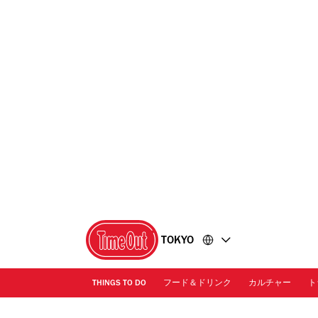
コ
フ
ン
ッ
テ
タ
ン
ー
ツ
に
に
移
移
動
動
TOKYO
THINGS TO DO
フード＆ドリンク
カルチャー
ト