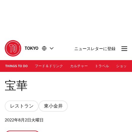
コ
フ
ン
ッ
テ
タ
ン
ー
ツ
に
に
移
移
動
TOKYO
ニュースレターに登録
動
THINGS TO DO
フード＆ドリンク
カルチャー
トラベル
ショッピ
Photo：宝華
宝華
レストラン
東小金井
2022年8月2日火曜日