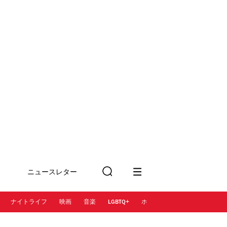
ニュースレター
検
に登録
索
ナイトライフ
映画
音楽
LGBTQ+
ホテル
レストラン＆カフェ