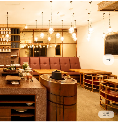
/5
Hi