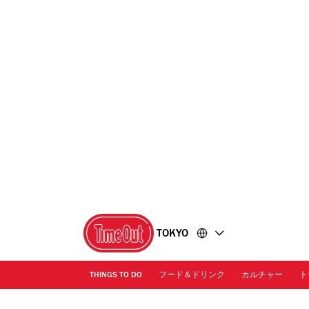
コ
フ
ン
ッ
テ
タ
ン
ー
ツ
に
に
移
移
動
動
TOKYO
THINGS TO DO
フード＆ドリンク
カルチャー
ト