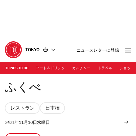
コ
フ
ン
ッ
テ
タ
ン
ー
ツ
に
に
移
移
動
TOKYO
ニュースレターに登録
動
THINGS TO DO
フード＆ドリンク
カルチャー
トラベル
ショッピ
ふくべ
ふくべ
レストラン
日本橋
2021年11月10日水曜日