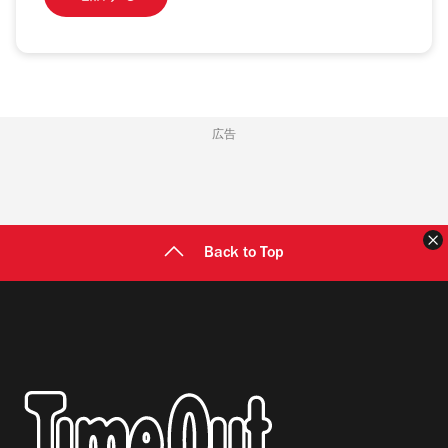
広告
Back to Top