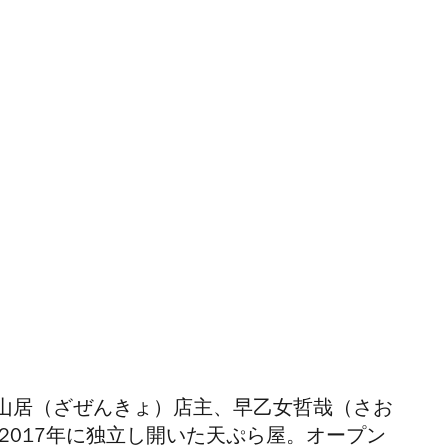
山居（ざぜんきょ）店主、早乙女哲哉（さお
2017年に独立し開いた天ぷら屋。オープン