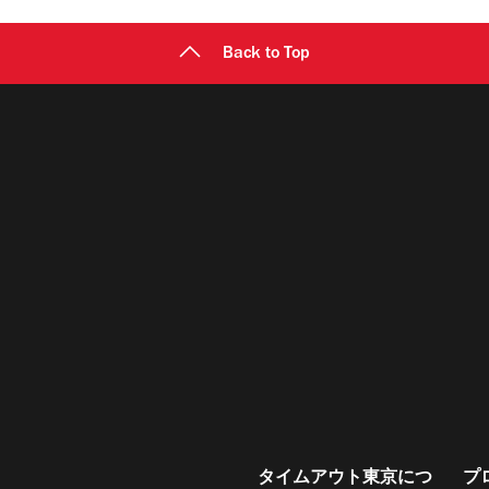
Back to Top
タイムアウト東京につ
プ