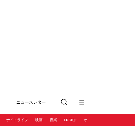
ニュースレター
検
に登録
索
ナイトライフ
映画
音楽
LGBTQ+
ホテル
レストラン＆カフェ