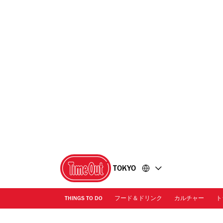
コ
フ
ン
ッ
テ
タ
ン
ー
ツ
に
に
移
移
動
動
TOKYO
THINGS TO DO
フード＆ドリンク
カルチャー
ト