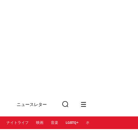
ニュースレター
検
に登録
索
ナイトライフ
映画
音楽
LGBTQ+
ホテル
レストラン＆カフェ