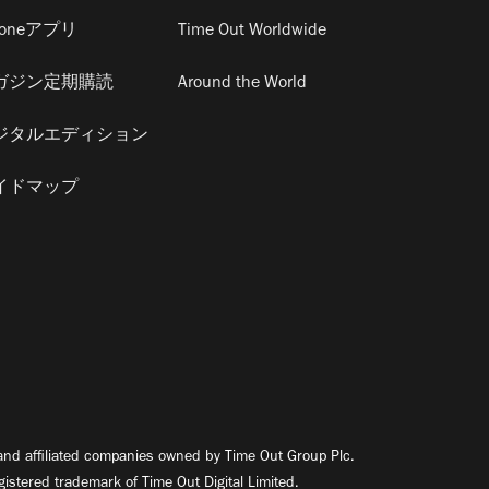
honeアプリ
Time Out Worldwide
ガジン定期購読
Around the World
ジタルエディション
イドマップ
nd affiliated companies owned by Time Out Group Plc.
egistered trademark of Time Out Digital Limited.