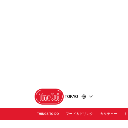
コ
フ
ン
ッ
テ
タ
ン
ー
ツ
に
に
移
移
動
動
TOKYO
THINGS TO DO
フード＆ドリンク
カルチャー
ト