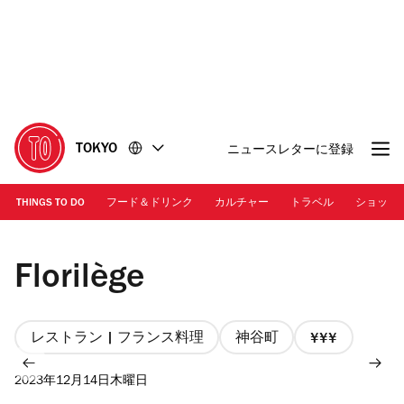
コ
フ
ン
ッ
テ
タ
ン
ー
ツ
に
に
移
移
動
TOKYO
ニュースレターに登録
動
THINGS TO DO
フード＆ドリンク
カルチャー
トラベル
ショッピ
Photo: Keisuke Tanigawa | Florilège
Florilège
レストラン | フランス料理
神谷町
価
格
2023年12月14日木曜日
3/4