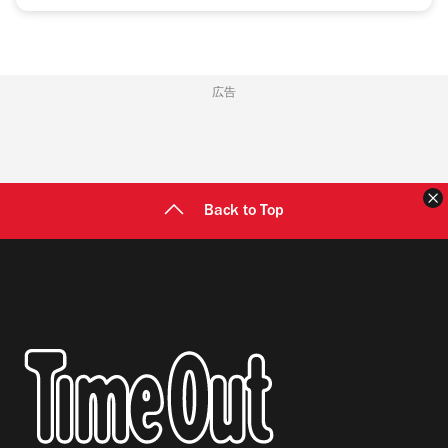
広告
Back to Top