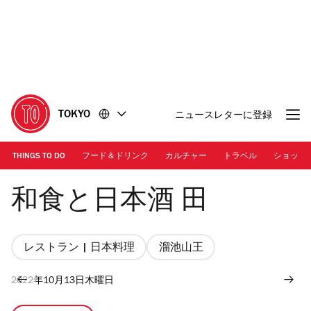
コ
フ
ン
ッ
テ
タ
ン
ー
ツ
に
に
移
移
動
TOKYO
ニュースレターに登録
動
THINGS TO DO
フード＆ドリンク
カルチャー
トラベル
ショッピ
画像提供：和食と日本酒 田
和食と日本酒 田
レストラン | 日本料理
溜池山王
2022年10月13日木曜日