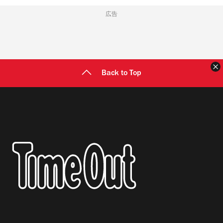
広告
Back to Top