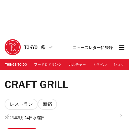
コ
フ
ン
ッ
テ
タ
ン
ー
ツ
に
に
移
移
動
TOKYO
ニュースレターに登録
動
THINGS TO DO
フード＆ドリンク
カルチャー
トラベル
ショッピ
CRAFT GRILL
レストラン
新宿
2025年9月24日水曜日