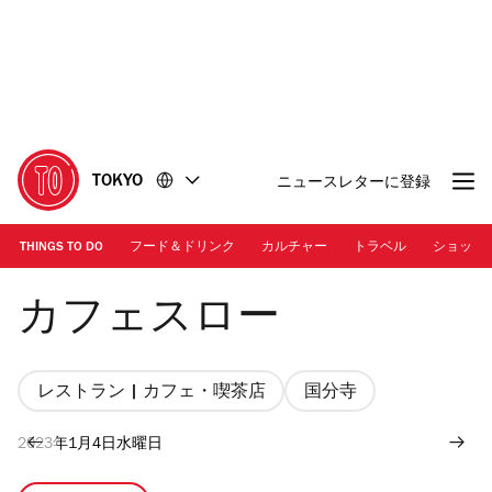
コ
フ
ン
ッ
テ
タ
ン
ー
ツ
に
に
移
移
動
TOKYO
ニュースレターに登録
動
THINGS TO DO
フード＆ドリンク
カルチャー
トラベル
ショッピ
Photo: Genya Aoki
カフェスロー
レストラン | カフェ・喫茶店
国分寺
2023年1月4日水曜日