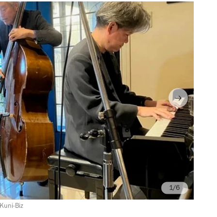
/6
i-Biz
画