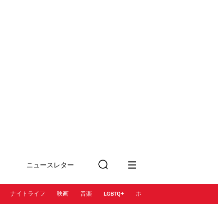
ニュースレター
検
に登録
索
ナイトライフ
映画
音楽
LGBTQ+
ホテル
レストラン＆カフェ