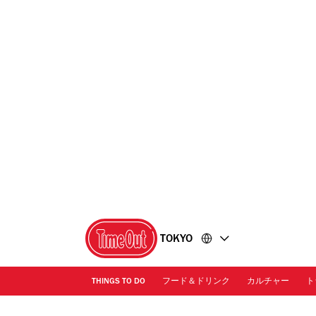
コ
フ
ン
ッ
テ
タ
ン
ー
ツ
に
に
移
移
動
動
TOKYO
THINGS TO DO
フード＆ドリンク
カルチャー
ト