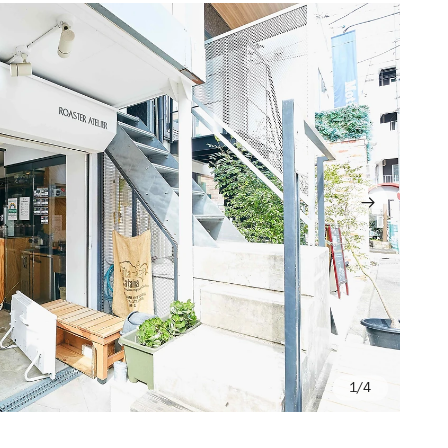
/4
Ph