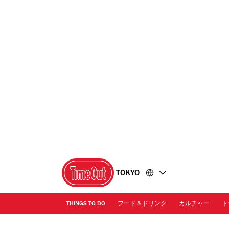
コ
フ
ン
ッ
テ
タ
ン
ー
ツ
に
に
移
移
動
動
TOKYO
THINGS TO DO
フード＆ドリンク
カルチャー
ト