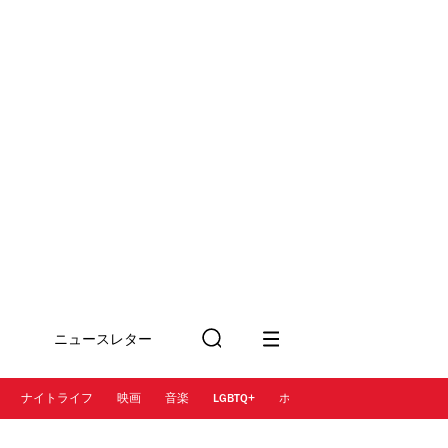
ニュースレター
検
に登録
索
ナイトライフ
映画
音楽
LGBTQ+
ホテル
レストラン＆カフェ